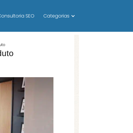
Consultoria SEO
Categorias
uto
duto