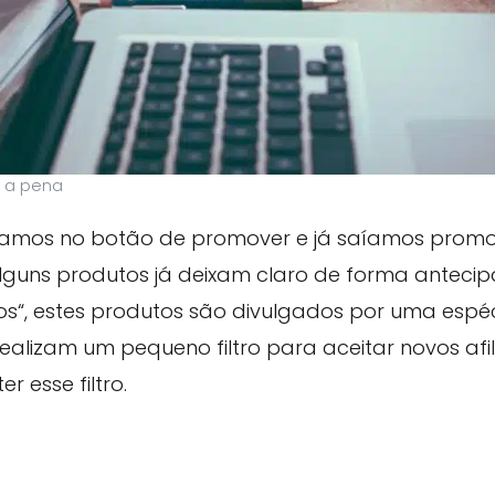
e a pena
ávamos no botão de promover e já saíamos pro
 alguns produtos já deixam claro de forma anteci
os“, estes produtos são divulgados por uma espéci
ealizam um pequeno filtro para aceitar novos afil
r esse filtro.