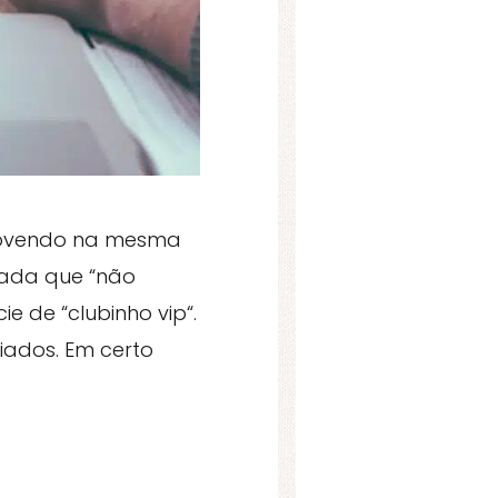
movendo na mesma
pada que “não
e de “clubinho vip“.
iados. Em certo