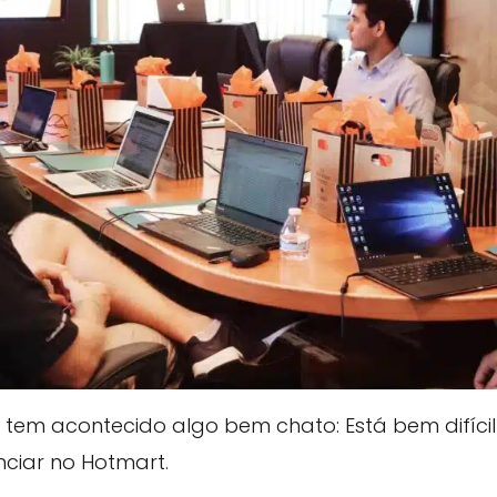
 tem acontecido algo bem chato: Está bem difíci
ciar no Hotmart.