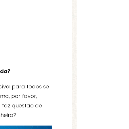
nda?
sível para todos se
gma, por favor,
e faz questão de
heiro?