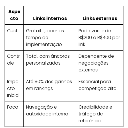
Aspe
cto
Links internos
Links externos
Custo
Gratuito, apenas
Pode variar de
tempo de
R$200 a R$400 por
implementação
link
Contr
Total, com âncoras
Dependente de
ole
personalizadas
negociações
externas
Impa
Até 80% dos ganhos
Essencial para
cto
em rankings
competição alta
Inicial
Foco
Navegação e
Credibilidade e
autoridade interna
tráfego de
referência