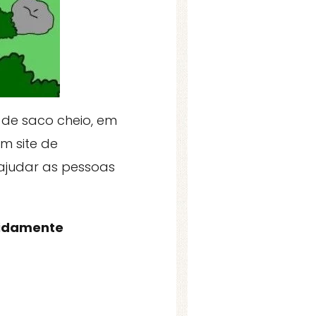
 de saco cheio, em
m site de
 ajudar as pessoas
evidamente