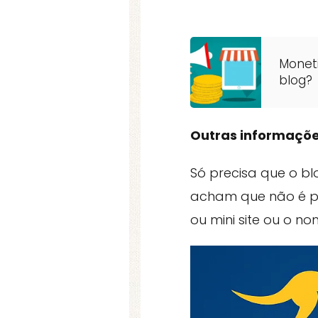
Moneti
blog?
Outras informaçõe
Só precisa que o b
acham que não é po
ou mini site ou o no