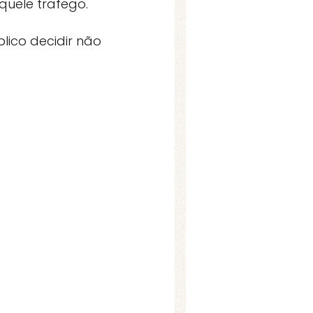
uele trafego.
ico decidir não