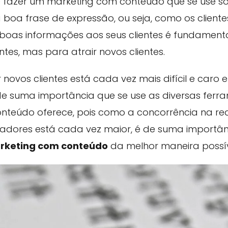
 fazer um marketing com conteúdo que se use 
 boa frase de expressão, ou seja, como os client
r boas informações aos seus clientes é fundamen
tes, mas para atrair novos clientes.
novos clientes está cada vez mais difícil e caro 
 de suma importância que se use as diversas fer
nteúdo oferece, pois como a concorrência na re
dores está cada vez maior, é de suma importânc
rketing com conteúdo
da melhor maneira possív