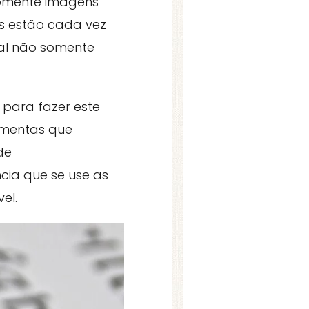
somente imagens
es estão cada vez
tal não somente
e para fazer este
ramentas que
de
ia que se use as
el.