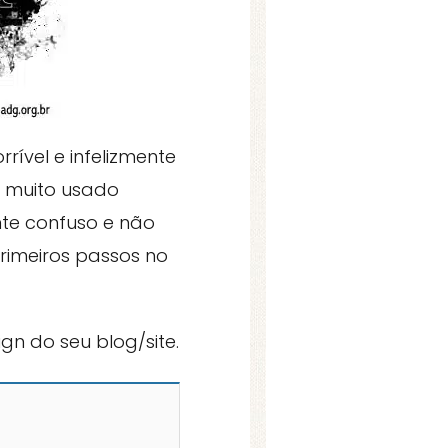
ível e infelizmente
a muito usado
nte confuso e não
rimeiros passos no
ign do seu blog/site.