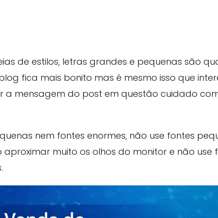
eias de estilos, letras grandes e pequenas são qu
 blog fica mais bonito mas é mesmo isso que inte
itir a mensagem do post em questão cuidado com
equenas nem fontes enormes, não use fontes pequ
so aproximar muito os olhos do monitor e não use
.